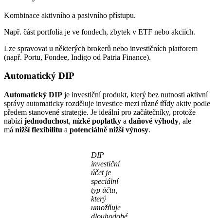
Kombinace aktivního a pasivního přístupu.
Např. část portfolia je ve fondech, zbytek v ETF nebo akciích.
Lze spravovat u některých brokerů nebo investičních platforem
(např. Portu, Fondee, Indigo od Patria Finance).
Automatický DIP
Automatický DIP
je investiční produkt, který bez nutnosti aktivní
správy automaticky rozděluje investice mezi různé třídy aktiv podle
předem stanovené strategie. Je ideální pro začátečníky, protože
nabízí
jednoduchost
,
nízké poplatky
a
daňové výhody
, ale
má
nižší flexibilitu
a
potenciálně nižší výnosy
.
DIP
investiční
účet je
speciální
typ účtu,
který
umožňuje
dlouhodobé