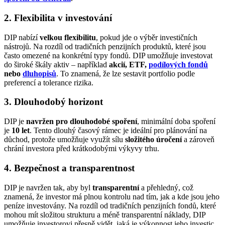
2. Flexibilita v investování
DIP nabízí
velkou flexibilitu
, pokud jde o výběr investičních
nástrojů. Na rozdíl od tradičních penzijních produktů, které jsou
často omezené na konkrétní typy fondů. DIP umožňuje investovat
do široké škály aktiv – například
akcií, ETF,
podílových fondů
nebo
dluhopisů
. To znamená, že lze sestavit portfolio podle
preferencí a tolerance rizika.
3. Dlouhodobý horizont
DIP je
navržen
pro dlouhodobé spoření
, minimální doba spoření
je
10 let
. Tento dlouhý časový rámec je ideální pro plánování na
důchod, protože umožňuje využít sílu
složitého úročení
a zároveň
chrání investora před krátkodobými výkyvy trhu.
4. Bezpečnost a transparentnost
DIP je navržen tak, aby byl
transparentní
a přehledný, což
znamená, že investor má plnou kontrolu nad tím, jak a kde jsou jeho
peníze investovány. Na rozdíl od tradičních penzijních fondů, které
mohou mít složitou strukturu a méně transparentní náklady, DIP
umožňuje investorovi přesně vidět, jaká je výkonnost jeho investic.