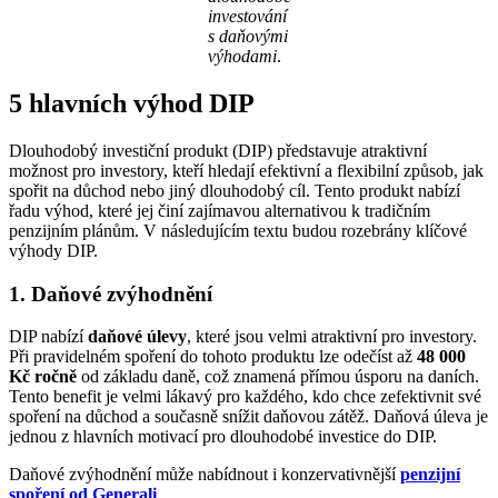
investování
s daňovými
výhodami
.
5 hlavních výhod DIP
Dlouhodobý investiční produkt (DIP) představuje atraktivní
možnost pro investory, kteří hledají efektivní a flexibilní způsob, jak
spořit na důchod nebo jiný dlouhodobý cíl. Tento produkt nabízí
řadu výhod, které jej činí zajímavou alternativou k tradičním
penzijním plánům. V následujícím textu budou rozebrány klíčové
výhody DIP.
1. Daňové zvýhodnění
DIP nabízí
daňové úlevy
, které jsou velmi atraktivní pro investory.
Při pravidelném spoření do tohoto produktu lze odečíst až
48 000
Kč ročně
od základu daně, což znamená přímou úsporu na daních.
Tento benefit je velmi lákavý pro každého, kdo chce zefektivnit své
spoření na důchod a současně snížit daňovou zátěž. Daňová úleva je
jednou z hlavních motivací pro dlouhodobé investice do DIP.
Daňové zvýhodnění může nabídnout i konzervativnější
penzijní
spoření od Generali
.