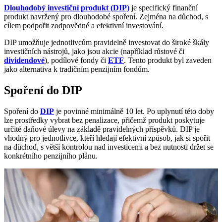
Dlouhodobý investiční produkt (DIP)
je specifický finanční
produkt navržený pro dlouhodobé spoření. Zejména na důchod, s
cílem podpořit zodpovědné a efektivní investování.
DIP umožňuje jednotlivcům pravidelně investovat do široké škály
investičních nástrojů, jako jsou akcie (například růstové či
dividendové
), podílové fondy či
ETF
. Tento produkt byl zaveden
jako alternativa k tradičním penzijním fondům.
Spoření do DIP
Spoření do
DIP
je povinné minimálně 10 let. Po uplynutí této doby
lze prostředky vybrat bez penalizace, přičemž produkt poskytuje
určité daňové úlevy na základě pravidelných příspěvků. DIP je
vhodný pro jednotlivce, kteří hledají efektivní způsob, jak si spořit
na důchod, s větší kontrolou nad investicemi a bez nutnosti držet se
konkrétního penzijního plánu.