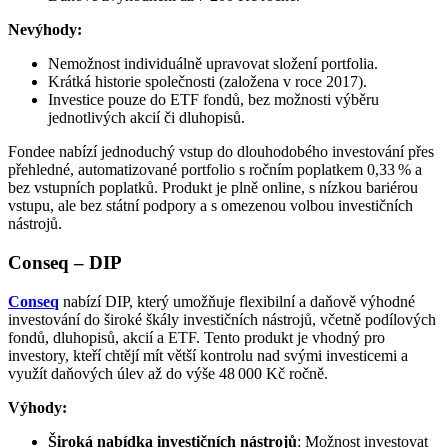
Nevýhody:
Nemožnost individuálně upravovat složení portfolia.
Krátká historie společnosti (založena v roce 2017).
Investice pouze do ETF fondů, bez možnosti výběru
jednotlivých akcií či dluhopisů.
Fondee nabízí jednoduchý vstup do dlouhodobého investování přes
přehledné, automatizované portfolio s ročním poplatkem 0,33 % a
bez vstupních poplatků. Produkt je plně online, s nízkou bariérou
vstupu, ale bez státní podpory a s omezenou volbou investičních
nástrojů.
Conseq – DIP
Conseq
nabízí DIP, který umožňuje flexibilní a daňově výhodné
investování do široké škály investičních nástrojů, včetně podílových
fondů, dluhopisů, akcií a ETF. Tento produkt je vhodný pro
investory, kteří chtějí mít větší kontrolu nad svými investicemi a
využít daňových úlev až do výše 48 000 Kč ročně.​
Výhody:
Široká nabídka investičních nástrojů
: Možnost investovat