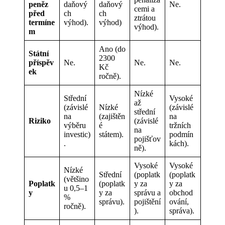
peněz
daňový
daňový
Ne.
cemi a
před
ch
ch
ztrátou
termíne
výhod).
výhod)
výhod).
m
Ano (do
Státní
2300
příspěv
Ne.
Ne.
Ne.
Kč
ek
ročně).
Nízké
Střední
Vysoké
až
(závislé
Nízké
(závislé
střední
na
(zajištěn
na
Riziko
(závislé
výběru
é
tržních
na
investic)
státem).
podmín
pojišťov
.
kách).
ně).
Vysoké
Vysoké
Nízké
Střední
(poplatk
(poplatk
(většino
Poplatk
(poplatk
y za
y za
u 0,5–1
y
y za
správu a
obchod
%
správu).
pojištění
ování,
ročně).
).
správa).