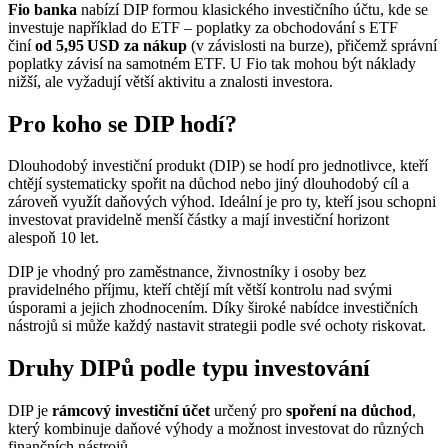
Fio banka
nabízí DIP formou klasického investičního účtu, kde se
investuje například do ETF – poplatky za obchodování s ETF
činí
od 5,95 USD za nákup
(v závislosti na burze), přičemž správní
poplatky závisí na samotném ETF. U Fio tak mohou být náklady
nižší, ale vyžadují větší aktivitu a znalosti investora.
Pro koho se DIP hodí?
Dlouhodobý investiční produkt (DIP) se hodí pro jednotlivce, kteří
chtějí systematicky spořit na důchod nebo jiný dlouhodobý cíl a
zároveň využít daňových výhod. Ideální je pro ty, kteří jsou schopni
investovat pravidelně menší částky a mají investiční horizont
alespoň 10 let.
DIP je vhodný pro zaměstnance, živnostníky i osoby bez
pravidelného příjmu, kteří chtějí mít větší kontrolu nad svými
úsporami a jejich zhodnocením. Díky široké nabídce investičních
nástrojů si může každý nastavit strategii podle své ochoty riskovat.
Druhy DIPů podle typu investování
DIP je
rámcový investiční účet
určený pro
spoření na důchod
,
který kombinuje daňové výhody a možnost investovat do různých
finančních nástrojů.