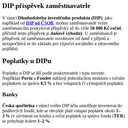
DIP příspěvek zaměstnavatele
V rámci
Dlouhodobého investičního produktu (DIP)
, jako
například od
DIP od ČSOB
, mohou zaměstnavatelé svým
zaměstnancům poskytovat příspěvky až do výše
50 000 Kč ročně
,
přičemž tento příspěvek je
daňově výhodný
. U zaměstnanců je
příspěvek od zaměstnavatele osvobozen od daně z příjmů a
nezapočítává se do základu pro výpočet sociálního a zdravotního
pojištění.
Poplatky u DIPu
Poplatky u DIP se liší podle poskytovatele i typu investic.
Například
Portu
a
Fondee
nabízejí jednoduchou strukturu s ročním
poplatkem za správu
0,5 %
a bez vstupních či výstupních poplatků.
Banky
Česká spořitelna
v rámci svého DIP účtu umožňuje investovat do
podílových fondů, kde se obvykle platí vstupní poplatek okolo
1–
3 %
(v závislosti na fondu) a roční poplatek za správu fondu (
TER
)
se pohybuje kolem
1–2 %
.