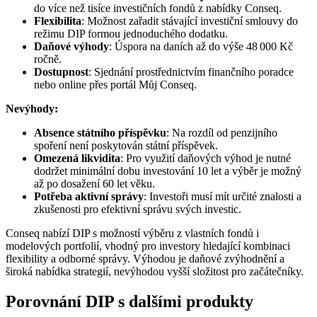
do více než tisíce investičních fondů z nabídky Conseq.
Flexibilita
: Možnost zařadit stávající investiční smlouvy do
režimu DIP formou jednoduchého dodatku.
Daňové výhody
: Úspora na daních až do výše 48 000 Kč
ročně.
Dostupnost
: Sjednání prostřednictvím finančního poradce
nebo online přes portál Můj Conseq.​
Nevýhody:
Absence státního příspěvku
: Na rozdíl od penzijního
spoření není poskytován státní příspěvek.
Omezená likvidita
: Pro využití daňových výhod je nutné
dodržet minimální dobu investování 10 let a výběr je možný
až po dosažení 60 let věku.
Potřeba aktivní správy
: Investoři musí mít určité znalosti a
zkušenosti pro efektivní správu svých investic.​
Conseq nabízí DIP s možností výběru z vlastních fondů i
modelových portfolií, vhodný pro investory hledající kombinaci
flexibility a odborné správy. Výhodou je daňové zvýhodnění a
široká nabídka strategií, nevýhodou vyšší složitost pro začátečníky.
Porovnání DIP s dalšími produkty