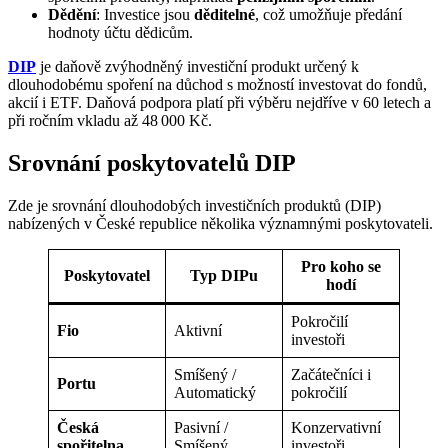
Dědění
: Investice jsou
děditelné
, což umožňuje předání
hodnoty účtu dědicům.
DIP
je daňově zvýhodněný investiční produkt určený k
dlouhodobému spoření na důchod s možností investovat do fondů,
akcií i ETF. Daňová podpora platí při výběru nejdříve v 60 letech a
při ročním vkladu až 48 000 Kč.
Srovnání poskytovatelů DIP
Zde je srovnání dlouhodobých investičních produktů (DIP)
nabízených v České republice několika významnými poskytovateli.
Pro koho se
Poskytovatel
Typ DIPu
hodí
Pokročilí
Fio
Aktivní
investoři
Smíšený /
Začátečníci i
Portu
Automatický
pokročilí
Česká
Pasivní /
Konzervativní
spořitelna
Smíšený
investoři