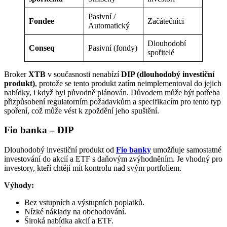
Pasivní /
Fondee
Začátečníci
Automatický
Dlouhodobí
Conseq
Pasivní (fondy)
spořitelé
Broker
XTB
v současnosti nenabízí
DIP (dlouhodobý investiční
produkt)
, protože se tento produkt zatím neimplementoval do jejich
nabídky, i když byl původně plánován. Důvodem může být potřeba
přizpůsobení regulatorním požadavkům a specifikacím pro tento typ
spoření, což může vést k zpoždění jeho spuštění.
Fio banka – DIP
Dlouhodobý investiční produkt od
Fio banky
umožňuje samostatné
investování do akcií a ETF s daňovým zvýhodněním. Je vhodný pro
investory, kteří chtějí mít kontrolu nad svým portfoliem.
Výhody:
Bez vstupních a výstupních poplatků.
Nízké náklady na obchodování.
Široká nabídka akcií a ETF.