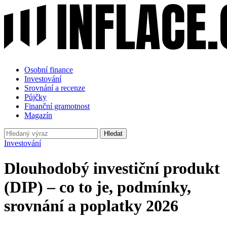
Osobní finance
Investování
Srovnání a recenze
Půjčky
Finanční gramotnost
Magazín
Hledat
Investování
Dlouhodobý investiční produkt
(DIP) – co to je, podmínky,
srovnání a poplatky 2026