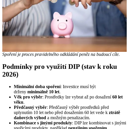
Spoření je proces pravidelného odkládání peněz na budoucí cíle.
Podmínky pro využití DIP (stav k roku
2026)
Minimální doba spoření
: Investice musí být
drženy
minimálně 10 let
.
Věk pro výběr
: Prostředky lze vybrat až po dosažení
60 let
věku
.
Předčasný výběr
: Předčasný výběr prostředků před
uplynutím 10 let nebo před dosažením 60 let vede k
ztrátě
daňových výhod
a možným penalizacím.
Kombinace s jinými produkty
: DIP lze kombinovat s jinými
spořicími produkty, například
penzijním spořením
.