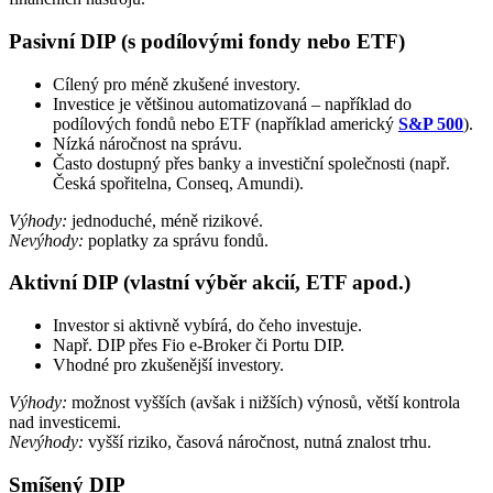
Pasivní DIP (s podílovými fondy nebo ETF)
Cílený pro méně zkušené investory.
Investice je většinou automatizovaná – například do
podílových fondů nebo ETF (například americký
S&P 500
).
Nízká náročnost na správu.
Často dostupný přes banky a investiční společnosti (např.
Česká spořitelna, Conseq, Amundi).
Výhody:
jednoduché, méně rizikové.
Nevýhody:
poplatky za správu fondů.
Aktivní DIP (vlastní výběr akcií, ETF apod.)
Investor si aktivně vybírá, do čeho investuje.
Např. DIP přes Fio e-Broker či Portu DIP.
Vhodné pro zkušenější investory.
Výhody:
možnost vyšších (avšak i nižších) výnosů, větší kontrola
nad investicemi.
Nevýhody:
vyšší riziko, časová náročnost, nutná znalost trhu.
Smíšený DIP