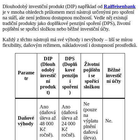
Dlouhodobý investiční produkt (DIP) například od
Raiffeisenbank
je v mnoha ohledech průlomem mezi nástroji určenými pro spoření
na stáří, ale není jedinou dostupnou možností. Vedle něj existují
tradiční produkty jako doplňkové penzijní spoření (DPS), životní
pojištění se spořicí složkou nebo běžné investiční účty.
Každý z těchto nástrojů má své výhody i nevýhody – liší se mírou
flexibility, daňovým režimem, nákladovostí i dostupností prostředků.
DIP
DPS
(Dlouh
(Doplň
Životní
odobý
kové
pojištěn
Běžné
Parame
investič
penzijn
í se
investič
tr
ní
í
spořící
ní účty
produk
spoření
složkou
t)
)
Ne
Ano
Ano
(pouze
(daňová
(daňová
na
Daňové
úleva až
úleva až
výplatu
Ne.
výhody
48 000
24 000
plnění
Kč
Kč
daňová
ročně).
ročně).
úleva).