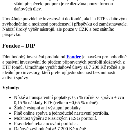
státní příspěvek; podpora je realizována pouze formou
daňových úlev.
Umožňuje pravidelné investování do fondů, akcií a ETF s daňovým
zvýhodněním a možností poradenství i příspěvku od zaměstnavatele.
Nabízí široký výběr nástrojů, ale pouze v CZK a bez státního
příspěvku.
Fondee – DIP
Dlouhodobý investiční produkt od
Fondee
je navržen pro pohodlné
a pasivní investování do předem připravených portfolií složených z
ETF fondů. Umožňuje využít daňové úlevy až 7 200 Kč ročně a je
ideální pro investory, kteří preferují jednoduchost bez nutnosti
aktivní správy.​
Výhody:
Nízké a transparentní poplatky: 0,5 % ročně za správu + cca
0,15 % náklady ETF (celkem ~0,65 % ročně).
Žádné vstupní ani výstupní poplatky.
Plně online správa a jednoduché nastavení portfolia.
Možnost výběru z klasických i ESG portfolií.
Pravidelné rebalancování portfolia.
Daňové zvýhodnění až 7 200 Kč ročně.