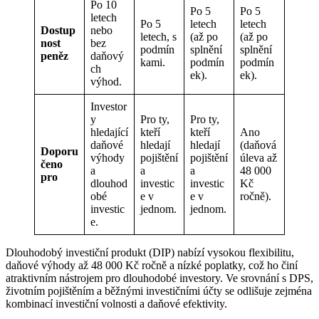
Po 10
Po 5
Po 5
letech
Po 5
letech
letech
Dostup
nebo
letech, s
(až po
(až po
nost
bez
podmín
splnění
splnění
peněz
daňový
kami.
podmín
podmín
ch
ek).
ek).
výhod.
Investor
y
Pro ty,
Pro ty,
hledající
kteří
kteří
Ano
daňové
hledají
hledají
(daňová
Doporu
výhody
pojištění
pojištění
úleva až
čeno
a
a
a
48 000
pro
dlouhod
investic
investic
Kč
obé
e v
e v
ročně).
investic
jednom.
jednom.
e.
Dlouhodobý investiční produkt (DIP) nabízí vysokou flexibilitu,
daňové výhody až 48 000 Kč ročně a nízké poplatky, což ho činí
atraktivním nástrojem pro dlouhodobé investory. Ve srovnání s DPS,
životním pojištěním a běžnými investičními účty se odlišuje zejména
kombinací investiční volnosti a daňové efektivity.