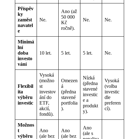
Příspěv
Ano (až
ky
50 000
zaměst
Ne.
Ne.
Ne.
Kč
navatel
ročně).
e
Minimá
lní
doba
10 let.
5 let.
5 let.
Ne.
investo
vání
Vysoká
Nízká
(možno
Omezen
Vysoká
(předna
Flexibil
st
á
(volba
stavené
ita
investov
(předna
investic
investic
výběru
ání do
stavené
dle
e a
investic
ETF,
portfolia
preferen
produkt
akcií,
).
cí).
y).
fondů).
Možnos
Ano
t
Ano
Ano
(ale s
výběru
(ale bez
(ale bez
penaliza