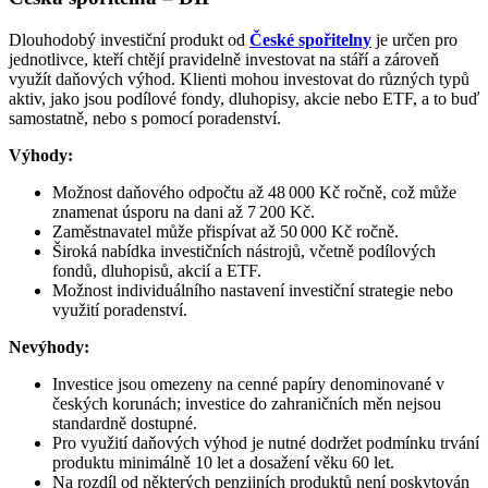
Dlouhodobý investiční produkt od
České spořitelny
je určen pro
jednotlivce, kteří chtějí pravidelně investovat na stáří a zároveň
využít daňových výhod. Klienti mohou investovat do různých typů
aktiv, jako jsou podílové fondy, dluhopisy, akcie nebo ETF, a to buď
samostatně, nebo s pomocí poradenství.
Výhody:
Možnost daňového odpočtu až 48 000 Kč ročně, což může
znamenat úsporu na dani až 7 200 Kč.
Zaměstnavatel může přispívat až 50 000 Kč ročně.
Široká nabídka investičních nástrojů, včetně podílových
fondů, dluhopisů, akcií a ETF.
Možnost individuálního nastavení investiční strategie nebo
využití poradenství. ​
Nevýhody:
Investice jsou omezeny na cenné papíry denominované v
českých korunách; investice do zahraničních měn nejsou
standardně dostupné.
Pro využití daňových výhod je nutné dodržet podmínku trvání
produktu minimálně 10 let a dosažení věku 60 let.
Na rozdíl od některých penzijních produktů není poskytován