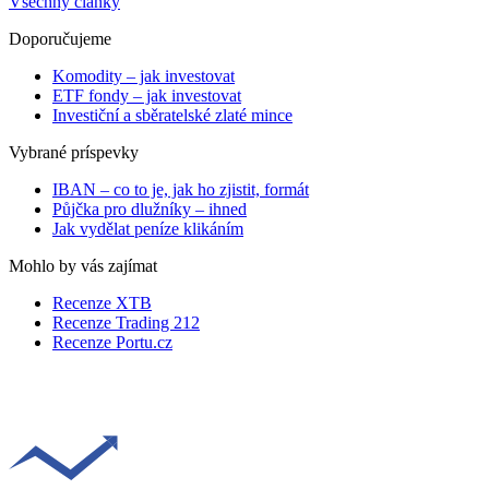
Všechny články
Doporučujeme
Komodity – jak investovat
ETF fondy – jak investovat
Investiční a sběratelské zlaté mince
Vybrané príspevky
IBAN – co to je, jak ho zjistit, formát
Půjčka pro dlužníky – ihned
Jak vydělat peníze klikáním
Mohlo by vás zajímat
Recenze XTB
Recenze Trading 212
Recenze Portu.cz