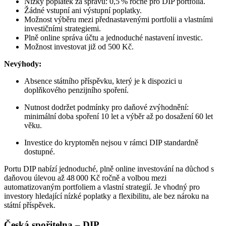
Nízký poplatek za správu: 0,5 % ročně pro DIP portfolia.
Žádné vstupní ani výstupní poplatky.
Možnost výběru mezi přednastavenými portfolii a vlastními
investičními strategiemi.
Plně online správa účtu a jednoduché nastavení investic.
Možnost investovat již od 500 Kč. ​
Nevýhody:
Absence státního příspěvku, který je k dispozici u
doplňkového penzijního spoření.
Nutnost dodržet podmínky pro daňové zvýhodnění:
minimální doba spoření 10 let a výběr až po dosažení 60 let
věku.
Investice do kryptoměn nejsou v rámci DIP standardně
dostupné.
​
Portu DIP nabízí jednoduché, plně online investování na důchod s
daňovou úlevou až 48 000 Kč ročně a volbou mezi
automatizovaným portfoliem a vlastní strategií. Je vhodný pro
investory hledající nízké poplatky a flexibilitu, ale bez nároku na
státní příspěvek.
Česká spořitelna – DIP