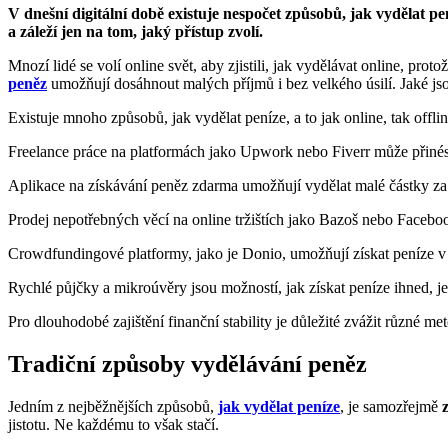
V dnešní digitální době existuje nespočet způsobů, jak vydělat pe
a záleží jen na tom, jaký přístup zvolí.
Mnozí lidé se volí online svět, aby zjistili, jak vydělávat online, pr
peněz
umožňují dosáhnout malých příjmů i bez velkého úsilí. Jaké jso
Existuje mnoho způsobů, jak vydělat peníze, a to jak online, tak offline
Freelance práce na platformách jako Upwork nebo Fiverr může přinés
Aplikace na získávání peněz zdarma umožňují vydělat malé částky za
Prodej nepotřebných věcí na online tržištích jako Bazoš nebo Faceboo
Crowdfundingové platformy, jako je Donio, umožňují získat peníze v 
Rychlé půjčky a mikroúvěry jsou možností, jak získat peníze ihned, j
Pro dlouhodobé zajištění finanční stability je důležité zvážit různé me
Tradiční způsoby vydělávání peněz
Jedním z nejběžnějších způsobů,
jak vydělat peníze
, je samozřejmě
jistotu. Ne každému to však stačí.