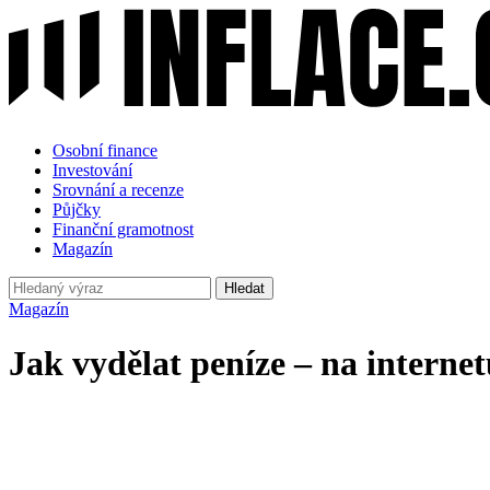
Osobní finance
Investování
Srovnání a recenze
Půjčky
Finanční gramotnost
Magazín
Hledat
Magazín
Jak vydělat peníze – na internet