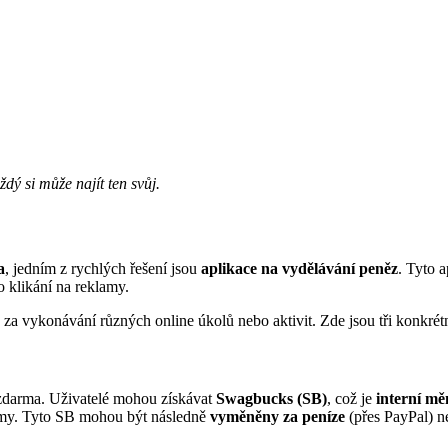
dý si může najít ten svůj.
a
, jedním z rychlých řešení jsou
aplikace na vydělávání peněz
. Tyto 
 klikání na reklamy.
 za vykonávání různých online úkolů nebo aktivit. Zde jsou tři konkrét
 zdarma. Uživatelé mohou získávat
Swagbucks (SB)
, což je
interní mě
lamy. Tyto SB mohou být následně
vyměněny za peníze
(přes PayPal) n