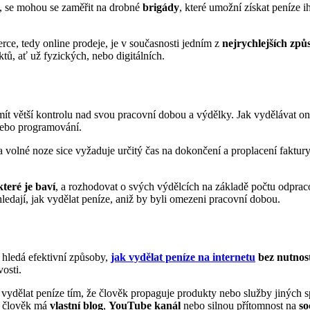
, se mohou se zaměřit na drobné
brigády
, které umožní získat peníze 
ce, tedy online prodeje, je v současnosti jedním z
nejrychlejších způ
tů, ať už fyzických, nebo digitálních.
í mít větší kontrolu nad svou pracovní dobou a výdělky. Jak vydělávat o
 nebo programování.
a volné noze sice vyžaduje určitý čas na dokončení a proplacení faktur
které je baví
, a rozhodovat o svých výdělcích na základě počtu odpra
í hledají, jak vydělat peníze, aniž by byli omezeni pracovní dobou.
s hledá efektivní způsoby,
jak vydělat peníze na internetu
bez nutnos
osti.
k vydělat peníze tím, že člověk propaguje produkty nebo služby jiných s
d člověk má
vlastní blog
,
YouTube kanál
nebo silnou přítomnost na
so