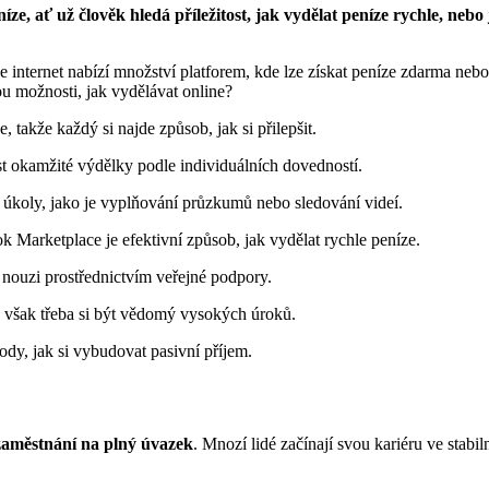
níze, ať už člověk hledá příležitost, jak vydělat peníze rychle, ne
otože internet nabízí množství platforem, kde lze získat peníze zdarma ne
u možnosti, jak vydělávat online?
, takže každý si najde způsob, jak si přilepšit.
t okamžité výdělky podle individuálních dovedností.
 úkoly, jako je vyplňování průzkumů nebo sledování videí.
k Marketplace je efektivní způsob, jak vydělat rychle peníze.
nouzi prostřednictvím veřejné podpory.
e však třeba si být vědomý vysokých úroků.
tody, jak si vybudovat pasivní příjem.
zaměstnání na plný úvazek
. Mnozí lidé začínají svou kariéru ve stabi