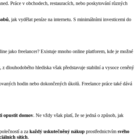
ihned. Práce v obchodech, restauracích, nebo poskytování různých
sobů
, jak vydělat peníze na internetu. S minimálními investicemi do
nline jako freelancer? Existuje mnoho online platforem, kde je možné
y, z dlouhodobého hlediska však představuje stabilní a vysoce ceněný
covaných hodin nebo dokončených úkolů. Freelance práce také dává
ti opustit domov
. Ne vždy však platí, že se jedná o způsob, jak
polečností a za
každý uskutečněný nákup
prostřednictvím
svého
ciálních sítích
.