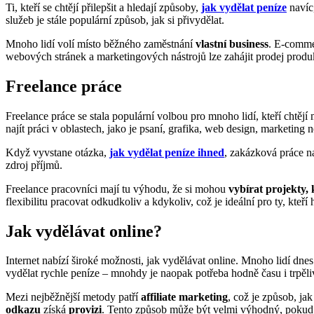
Ti, kteří se chtějí přilepšit a hledají způsoby,
jak vydělat peníze
navíc
služeb je stále populární způsob, jak si přivydělat.
Mnoho lidí volí místo běžného zaměstnání
vlastní business
. E-commer
webových stránek a marketingových nástrojů lze zahájit prodej produk
Freelance práce
Freelance práce se stala populární volbou pro mnoho lidí, kteří chtěj
najít práci v oblastech, jako je psaní, grafika, web design, marketing
Když vyvstane otázka,
jak vydělat peníze ihned
, zakázková práce n
zdroj příjmů.
Freelance pracovníci mají tu výhodu, že si mohou
vybírat projekty, 
flexibilitu pracovat odkudkoliv a kdykoliv, což je ideální pro ty, kteř
Jak vydělávat online?
Internet nabízí široké možnosti, jak vydělávat online. Mnoho lidí dne
vydělat rychle peníze – mnohdy je naopak potřeba hodně času i trpěliv
Mezi nejběžnější metody patří
affiliate marketing
, což je způsob, ja
odkazu
získá
provizi
. Tento způsob může být velmi výhodný, poku