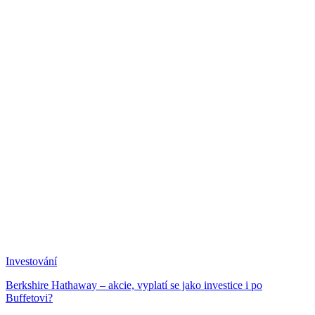
Investování
Berkshire Hathaway – akcie, vyplatí se jako investice i po
Buffetovi?