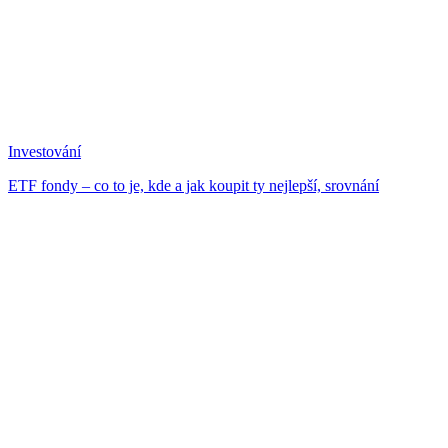
Investování
ETF fondy – co to je, kde a jak koupit ty nejlepší, srovnání