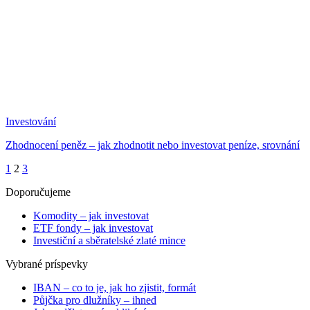
Investování
Zhodnocení peněz – jak zhodnotit nebo investovat peníze, srovnání
1
2
3
Doporučujeme
Komodity – jak investovat
ETF fondy – jak investovat
Investiční a sběratelské zlaté mince
Vybrané príspevky
IBAN – co to je, jak ho zjistit, formát
Půjčka pro dlužníky – ihned