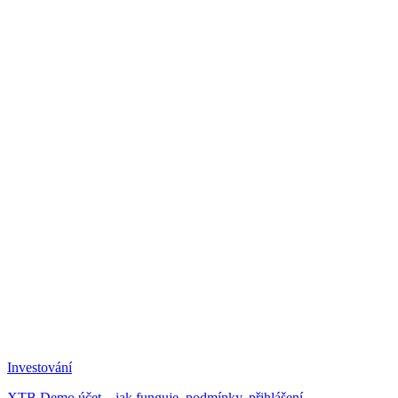
Investování
XTB Demo účet – jak funguje, podmínky, přihlášení