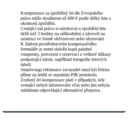
Kompenzace za zpožděný let dle Evropského
práva může dosáhnout až 600 € podle délky letu a
okolností zpoždění.
Cestující má právo si nárokovat u zpoždění letu
delší než 3 hodiny na odškodnění a zároveň na
asistenci ve formě občerstvení nebo ubytování.
K žádosti prostřednictvím kompenzačního
formuláře je nutné doložit kopii palubní
vstupenky, potvrzení o rezervaci a veškeré důkazy
podporující nárok, například fotografie letových
tabulí.
Smartwings reklamace zavazadel musí být řešena
přímo na letišti se sepsáním PIR protokolu.
Zrušený let kompenzace platí v případech, kdy
cestující nebyli informováni včas nebo jim nebyla
nabídnuta odpovídající alternativní přeprava.