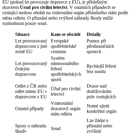
EU (pokud let provozuje dopravce z EU), je příslušným
dozorem
Úrad pro civilní letectví
. V ostatních případech se
cestující mohou obrátit na vnitrostátní orgán příslušného státu podle
místa odletu. O přiznání nebo zvýšení náhrady škody může
rozhodnout pouze soud.
Situace
Kam se obrátit
Detaily
Let provozovaný
Evropské
Pomoc při
dopravcem z jiné
spotřebitelské
přeshraničních
země EU
centrum
sporech
Systém
Let provozovaný
mimosoudního
Rychlejší řešení
českým
řešení
bez soudu
dopravcem
spotřebitelských
sporů
Odlet z ČR nebo
Dozor nad
Úřad pro civilní
odlet mimo EU s
dodržováním
letectví
dopravcem z EU
práv cestujících
Vnitrostátní
Nutné zjistit
Ostatní případy
dozorový orgán
konkrétní orgán
státu odletu
Lze žádat o
Spory o náhradu
přiznání nebo
Soud
škody
zvýšení