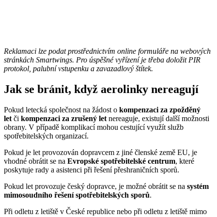
Reklamaci lze podat prostřednictvím online formuláře na webových
stránkách Smartwings. Pro úspěšné vyřízení je třeba doložit PIR
protokol, palubní vstupenku a zavazadlový štítek.
Jak se bránit, když aerolinky nereagují
Pokud letecká společnost na žádost o
kompenzaci za zpožděný
let
či
kompenzaci za zrušený let
nereaguje, existují další možnosti
obrany. V případě komplikací mohou cestující využít služb
spotřebitelských organizací.
Pokud je let provozován dopravcem z jiné členské země EU, je
vhodné obrátit se na
Evropské spotřebitelské centrum
, které
poskytuje rady a asistenci při řešení přeshraničních sporů.
Pokud let provozuje český dopravce, je možné obrátit se na
systém
mimosoudního řešení spotřebitelských sporů
.
Při odletu z letiště v České republice nebo při odletu z letiště mimo