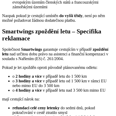
evropským územím členských států a francouzskými
zámořskými územími
Naopak pokud je cestující umístěn
do vyšší třídy
, není po něm
možné požadovat žádnou dodatečnou platbu.
Smartwings zpoždění letu – Specifika
reklamace
Společnost
Smartwings
garantuje cestujícím v případě
zpoždění
letu
nad určitou dobu právo na asistenci a finanční kompenzaci v
souladu s Naříením (ES) č. 261/2004.
Pokud je let zpožděn oproti původně plánovanému odletu:
o
2 hodiny a více
v případě letu do 1 500 km
o
3 hodiny a více
v případě letu od 1 500 km v rámci EU
nebo mimo EU do 3 500 km
o
4 hodiny a více
v případě letu nad 3 500 km mimo EU
mají cestující nárok na:
refundaci celé ceny letenky
do sedmi dnů, pokud
pokračování v cestě ztratilo smysl