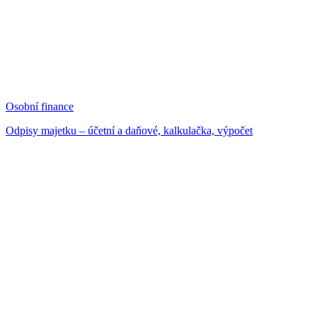
Osobní finance
Odpisy majetku – účetní a daňové, kalkulačka, výpočet