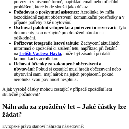
potvrzení v písemné formě, například email nebo oficiální
prohlášení, které bude sloužit jako důkaz.
Požadovat o poskytnutí asistence:
Aerolinka by měla
bezodkladně zajistit občerstvení, komunikační prostředky a v
případě potřeby také ubytování.
Uschovat palubní vstupenku a potvrzení o rezervaci:
Tyto
dokumenty jsou nezbytné pro doložení nároku na
odškodnění.
Pořizovat fotografie letové tabule:
Zachycení aktuálních
informací o zpoždění či zrušení letu, například při čekání
na
Letišti Václava Havla
, může být zásadní při další
komunikaci s aerolinkou.
Uchovat účtenky za zakoupené občerstvení a
ubytování:
Pokud si cestující musí hradit občerstvení nebo
ubytování sami, mají nárok na jejich proplacení, pokud
aerolinka svou povinnost nesplnila.
A jak vysoké částky mohou cestující v případě zpoždění letu
skutečně požadovat?
Náhrada za zpožděný let – Jaké částky lze
žádat?
Evropské právo stanoví náhradu následovně: