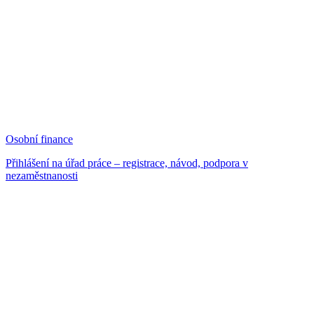
Osobní finance
Přihlášení na úřad práce – registrace, návod, podpora v
nezaměstnanosti