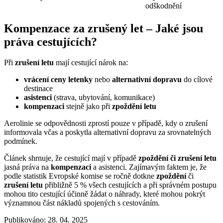
odškodnění
Kompenzace za zrušený let – Jaké jsou
práva cestujících?
Při
zrušení letu
mají cestující nárok na:
vrácení ceny letenky
nebo
alternativní dopravu
do cílové
destinace
asistenci
(strava, ubytování, komunikace)
kompenzaci
stejně jako při
zpoždění letu
Aerolinie se odpovědnosti zprostí pouze v případě, kdy o zrušení
informovala včas a poskytla alternativní dopravu za srovnatelných
podmínek.
Článek shrnuje, že cestující mají v případě
zpoždění či zrušení letu
jasná práva na
kompenzaci
a asistenci. Zajímavým faktem je, že
podle statistik Evropské komise se ročně dotkne
zpoždění
či
zrušení letu
přibližně 5 % všech cestujících a při správném postupu
mohou tito cestující účinně žádat o náhrady, které mohou pokrýt
významnou část nákladů spojených s cestováním.
Publikováno: 28. 04. 2025