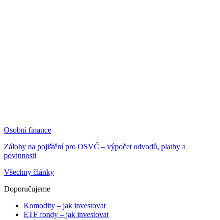
Osobní finance
Zálohy na pojištění pro OSVČ – výpočet odvodů, platby a
povinnosti
Všechny články
Doporučujeme
Komodity – jak investovat
ETF fondy – jak investovat