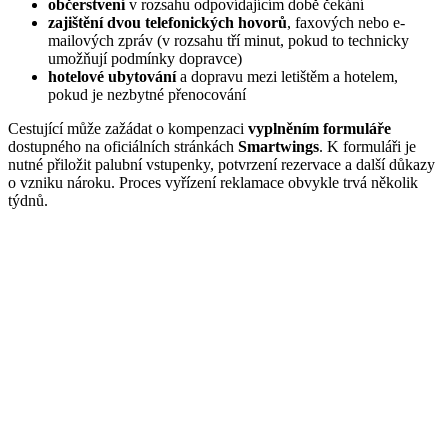
občerstvení
v rozsahu odpovídajícím době čekání
zajištění dvou telefonických hovorů
, faxových nebo e-
mailových zpráv (v rozsahu tří minut, pokud to technicky
umožňují podmínky dopravce)
hotelové ubytování
a dopravu mezi letištěm a hotelem,
pokud je nezbytné přenocování
Cestující může zažádat o kompenzaci
vyplněním formuláře
dostupného na oficiálních stránkách
Smartwings
. K formuláři je
nutné přiložit palubní vstupenky, potvrzení rezervace a další důkazy
o vzniku nároku. Proces vyřízení reklamace obvykle trvá několik
týdnů.