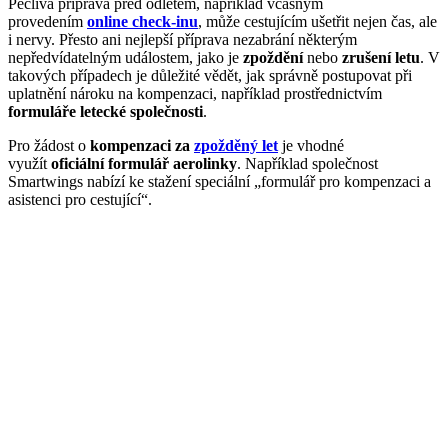
Pečlivá příprava před odletem, například včasným
provedením
online check-inu
, může cestujícím ušetřit nejen čas, ale
i nervy. Přesto ani nejlepší příprava nezabrání některým
nepředvídatelným událostem, jako je
zpoždění
nebo
zrušení letu
. V
takových případech je důležité vědět, jak správně postupovat při
uplatnění nároku na kompenzaci, například prostřednictvím
formuláře letecké společnosti
.
Pro žádost o
kompenzaci za
zpožděný let
je vhodné
využít
oficiální formulář aerolinky
. Například společnost
Smartwings nabízí ke stažení speciální „formulář pro kompenzaci a
asistenci pro cestující“.