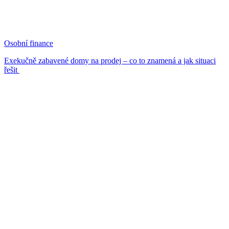
Osobní finance
Exekučně zabavené domy na prodej – co to znamená a jak situaci
řešit