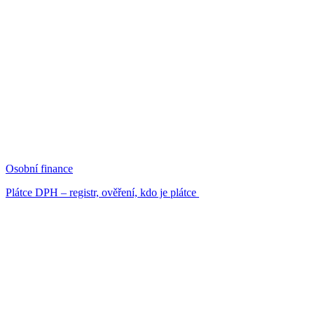
Osobní finance
Plátce DPH – registr, ověření, kdo je plátce