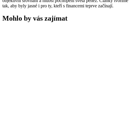
objektivní srovnání a hlubší pochopení světa peněz. Články tvoříme
tak, aby byly jasné i pro ty, kteří s financemi teprve začínají.
Mohlo by vás zajímat