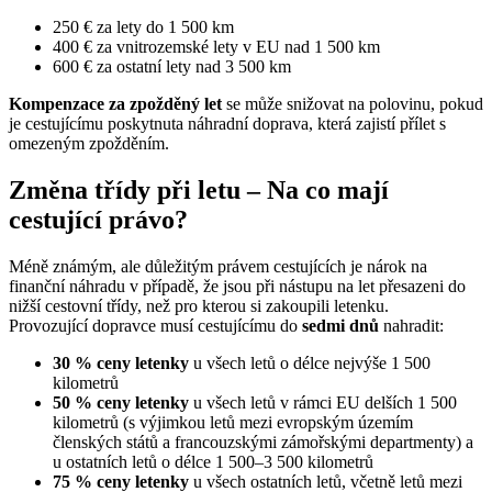
250 € za lety do 1 500 km
400 € za vnitrozemské lety v EU nad 1 500 km
600 € za ostatní lety nad 3 500 km
Kompenzace za zpožděný let
se může snižovat na polovinu, pokud
je cestujícímu poskytnuta náhradní doprava, která zajistí přílet s
omezeným zpožděním.
Změna třídy při letu – Na co mají
cestující právo?
Méně známým, ale důležitým právem cestujících je nárok na
finanční náhradu v případě, že jsou při nástupu na let přesazeni do
nižší cestovní třídy, než pro kterou si zakoupili letenku.
Provozující dopravce musí cestujícímu do
sedmi dnů
nahradit:
30 % ceny letenky
u všech letů o délce nejvýše 1 500
kilometrů
50 % ceny letenky
u všech letů v rámci EU delších 1 500
kilometrů (s výjimkou letů mezi evropským územím
členských států a francouzskými zámořskými departmenty) a
u ostatních letů o délce 1 500–3 500 kilometrů
75 % ceny letenky
u všech ostatních letů, včetně letů mezi