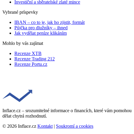
Investiční a sběratelské zlaté mince
Vybrané príspevky
IBAN – co to je, jak ho zjistit, formát
Půjčka pro dlužníky – ihned
Jak vydělat peníze klikáním
Mohlo by vás zajímat
Recenze XTB
Recenze Trading 212
Recenze Portu.cz
Inflace.cz – srozumitelné informace o financích, které vám pomohou
dělat chytrá rozhodnutí.
© 2026 Inflace.cz
Kontakt
|
Soukromí a cookies