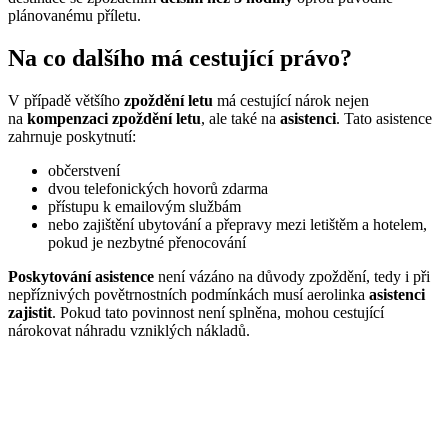
plánovanému příletu.
Na co dalšího má cestující právo?
V případě většího
zpoždění letu
má cestující nárok nejen
na
kompenzaci zpoždění letu
, ale také na
asistenci
. Tato asistence
zahrnuje poskytnutí:
občerstvení
dvou telefonických hovorů zdarma
přístupu k emailovým službám
nebo zajištění ubytování a přepravy mezi letištěm a hotelem,
pokud je nezbytné přenocování
Poskytování asistence
není vázáno na důvody zpoždění, tedy i při
nepříznivých povětrnostních podmínkách musí aerolinka
asistenci
zajistit
. Pokud tato povinnost není splněna, mohou cestující
nárokovat náhradu vzniklých nákladů.