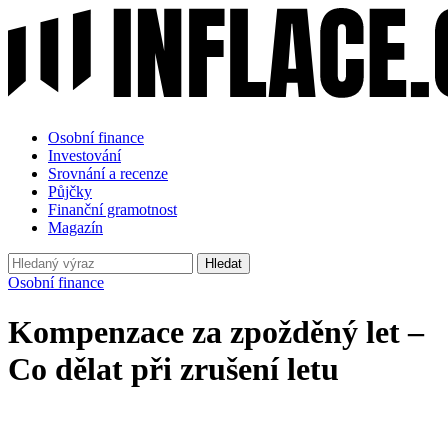
Osobní finance
Investování
Srovnání a recenze
Půjčky
Finanční gramotnost
Magazín
Hledat
Osobní finance
Kompenzace za zpožděný let –
Co dělat při zrušení letu