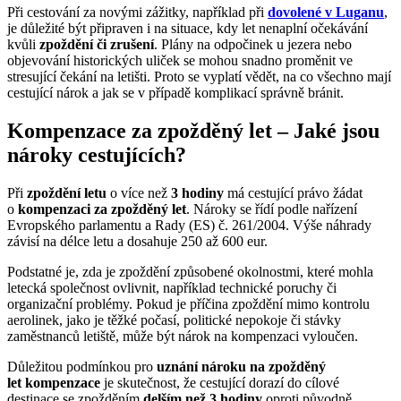
Při cestování za novými zážitky, například při
dovolené v Luganu
,
je důležité být připraven i na situace, kdy let nenaplní očekávání
kvůli
zpoždění či zrušení
. Plány na odpočinek u jezera nebo
objevování historických uliček se mohou snadno proměnit ve
stresující čekání na letišti. Proto se vyplatí vědět, na co všechno mají
cestující nárok a jak se v případě komplikací správně bránit.
Kompenzace za zpožděný let – Jaké jsou
nároky cestujících?
Při
zpoždění letu
o více než
3 hodiny
má cestující právo žádat
o
kompenzaci za zpožděný let
. Nároky se řídí podle nařízení
Evropského parlamentu a Rady (ES) č. 261/2004. Výše náhrady
závisí na délce letu a dosahuje 250 až 600 eur.
Podstatné je, zda je zpoždění způsobené okolnostmi, které mohla
letecká společnost ovlivnit, například technické poruchy či
organizační problémy. Pokud je příčina zpoždění mimo kontrolu
aerolinek, jako je těžké počasí, politické nepokoje či stávky
zaměstnanců letiště, může být nárok na kompenzaci vyloučen.
Důležitou podmínkou pro
uznání nároku na zpožděný
let
kompenzace
je skutečnost, že cestující dorazí do cílové
destinace se zpožděním
delším než 3 hodiny
oproti původně