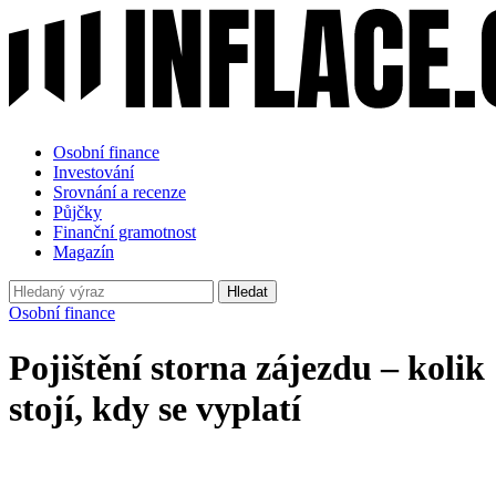
Osobní finance
Investování
Srovnání a recenze
Půjčky
Finanční gramotnost
Magazín
Hledat
Osobní finance
Pojištění storna zájezdu – kolik
stojí, kdy se vyplatí