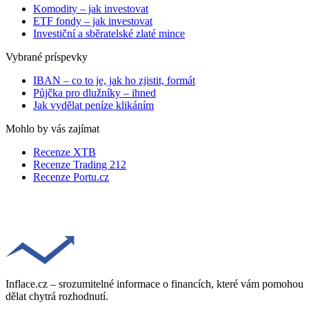
Komodity – jak investovat
ETF fondy – jak investovat
Investiční a sběratelské zlaté mince
Vybrané príspevky
IBAN – co to je, jak ho zjistit, formát
Půjčka pro dlužníky – ihned
Jak vydělat peníze klikáním
Mohlo by vás zajímat
Recenze XTB
Recenze Trading 212
Recenze Portu.cz
Inflace.cz – srozumitelné informace o financích, které vám pomohou
dělat chytrá rozhodnutí.