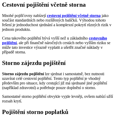
Cestovní pojištění včetně storna
Mnohé pojišťovny nabízejí
cestovní pojištění včetně storna
jako
součást standardních nebo rozšířených balíčků. Výhodou tohoto
řešení je jednoduchost sjednání a komplexní pokrytí různých rizik v
jednom produktu.
Cena takového pojištění bývá vyšší než u základního
cestovního
pojištění
, ale při finančně náročných cestách nebo vyšším riziku se
může tato investice výrazně vyplatit a ušetřit značné náklady v
případě storna.
Storno zájezdu pojištění
Storno zájezdu pojištění
lze sjednat i samostatně, bez nutnosti
uzavírat celé cestovní pojištění. Tento typ pojištění je vhodný
především pro situace, kdy cestující již má sjednané jiné pojištění
(například zdravotní) a potřebuje pouze doplnění o storno.
Samostatné storno pojištění obvykle vyjde levněji, ovšem nabízí užší
rozsah krytí.
Pojištění storno poplatků