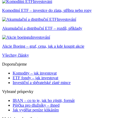
Investování
Komoditní ETF – investice do zlata, stříbra nebo ropy
Investování
Akumulační a distribuční ETF – rozdíl, příklady
Investování
Akcie Boeing – graf, cena, jak a kde koupit akcie
Všechny články
Doporučujeme
Komodity – jak investovat
ETF fondy – jak investovat
Investiční a sběratelské zlaté mince
Vybrané príspevky
IBAN – co to je, jak ho zjistit, formát
Půjčka pro dlužníky – ihned
Jak vydělat peníze klikáním