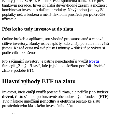
Banky jako ČSOB, KB nebo Česká spořitelna nabízí ETF přes
bankovní poradce. Investor získá důvěryhodné zázemí a možnost
kombinovat investici s dalšími produkty. Nevýhodou jsou vyšší
poplatky než u brokera a méně flexibilní prostředí pro
pokročilé
uživatele.
Přes koho tedy investovat do zlata
Online brokeři a aplikace jsou vhodné pro samostatné a cenově
citlivé investory. Banky osloví spíš ty, kdo chtějí poradit a mít větší
jistotu. Každá cesta má své plusy i mínusy – důležité je vybrat si
podle cílů a zkušeností.
Pro začínající investory je patrně nejjednodušší využít
Portu
Strategii „Zlatý přístav“, kde je jedinou složkou portfolia fyzické
zlato v podobě ETC.
Hlavní výhody ETF na zlato
Investoři, kteří chtějí využít potenciál zlata, ale neřešit jeho
fyzické
držení
, často sáhnou po burzovně obchodovaných fondech (ETF).
Tyto nástroje umožňují
pohodlný
a
efektivní
přístup ke zlatu
prostřednictvím klasického investičního účtu.