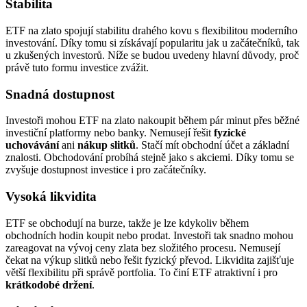
Stabilita
ETF na zlato spojují stabilitu drahého kovu s flexibilitou moderního
investování. Díky tomu si získávají popularitu jak u začátečníků, tak
u zkušených investorů. Níže se budou uvedeny hlavní důvody, proč
právě tuto formu investice zvážit.
Snadná dostupnost
Investoři mohou ETF na zlato nakoupit během pár minut přes běžné
investiční platformy nebo banky. Nemusejí řešit
fyzické
uchovávání
ani
nákup slitků
. Stačí mít obchodní účet a základní
znalosti. Obchodování probíhá stejně jako s akciemi. Díky tomu se
zvyšuje dostupnost investice i pro začátečníky.
Vysoká likvidita
ETF se obchodují na burze, takže je lze kdykoliv během
obchodních hodin koupit nebo prodat. Investoři tak snadno mohou
zareagovat na vývoj ceny zlata bez složitého procesu. Nemusejí
čekat na výkup slitků nebo řešit fyzický převod. Likvidita zajišťuje
větší flexibilitu při správě portfolia. To činí ETF atraktivní i pro
krátkodobé držení
.