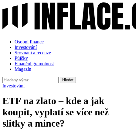
Osobní finance
Investování
Srovnání a recenze
Půjčky
Finanční gramotnost
Magazín
Hledat
Investování
ETF na zlato – kde a jak
koupit, vyplatí se více než
slitky a mince?