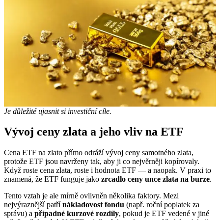
Je důležité ujasnit si investiční cíle.
Vývoj ceny zlata a jeho vliv na ETF
Cena ETF na zlato přímo odráží vývoj ceny samotného zlata,
protože ETF jsou navrženy tak, aby ji co nejvěrněji kopírovaly.
Když roste cena zlata, roste i hodnota ETF — a naopak. V praxi to
znamená, že ETF funguje jako
zrcadlo ceny unce zlata na burze
.
Tento vztah je ale mírně ovlivněn několika faktory. Mezi
nejvýraznější patří
nákladovost fondu
(např. roční poplatek za
správu) a
případné kurzové rozdíly
, pokud je ETF vedené v jiné