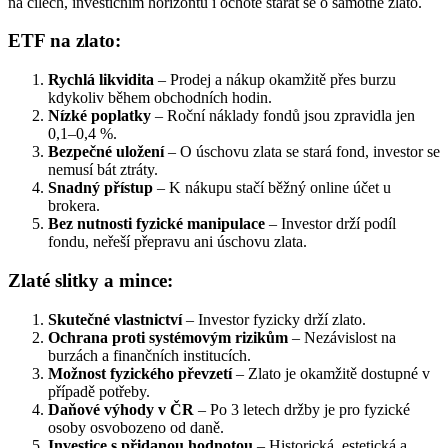
na cílech, investičním horizontu i ochotě starat se o samotné zlato.
ETF na zlato:
Rychlá likvidita
– Prodej a nákup okamžitě přes burzu
kdykoliv během obchodních hodin.
Nízké poplatky
– Roční náklady fondů jsou zpravidla jen
0,1–0,4 %.
Bezpečné uložení
– O úschovu zlata se stará fond, investor se
nemusí bát ztráty.
Snadný přístup
– K nákupu stačí běžný online účet u
brokera.
Bez nutnosti fyzické manipulace
– Investor drží podíl
fondu, neřeší přepravu ani úschovu zlata.
Zlaté slitky a mince:
Skutečné vlastnictví
– Investor fyzicky drží zlato.
Ochrana proti systémovým rizikům
– Nezávislost na
burzách a finančních institucích.
Možnost fyzického převzetí
– Zlato je okamžitě dostupné v
případě potřeby.
Daňové výhody v ČR
– Po 3 letech držby je pro fyzické
osoby osvobozeno od daně.
Investice s přidanou hodnotou
– Historická, estetická a