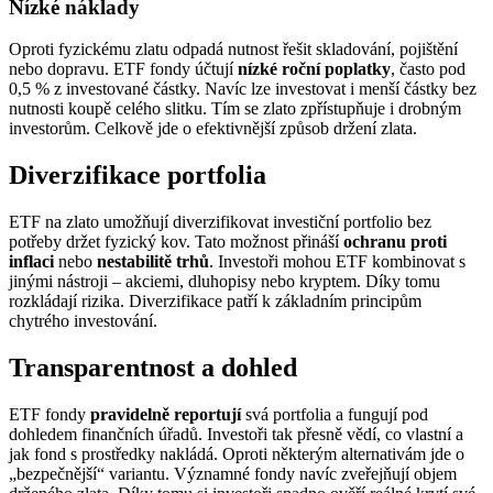
Nízké náklady
Oproti fyzickému zlatu odpadá nutnost řešit skladování, pojištění
nebo dopravu. ETF fondy účtují
nízké roční poplatky
, často pod
0,5 % z investované částky. Navíc lze investovat i menší částky bez
nutnosti koupě celého slitku. Tím se zlato zpřístupňuje i drobným
investorům. Celkově jde o efektivnější způsob držení zlata.
Diverzifikace portfolia
ETF na zlato umožňují diverzifikovat investiční portfolio bez
potřeby držet fyzický kov. Tato možnost přináší
ochranu proti
inflaci
nebo
nestabilitě trhů
. Investoři mohou ETF kombinovat s
jinými nástroji – akciemi, dluhopisy nebo kryptem. Díky tomu
rozkládají rizika. Diverzifikace patří k základním principům
chytrého investování.
Transparentnost a dohled
ETF fondy
pravidelně reportují
svá portfolia a fungují pod
dohledem finančních úřadů. Investoři tak přesně vědí, co vlastní a
jak fond s prostředky nakládá. Oproti některým alternativám jde o
„bezpečnější“ variantu. Významné fondy navíc zveřejňují objem