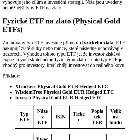
vyhovuje jeho cílům a investiční strategii. Níže jsou uvedeny
nejběžnější typy ETF na zlato.
Fyzické ETF na zlato (Physical Gold
ETFs)
Zmiňovaný typ ETF investuje přímo do
fyzického zlata
. ETF
nakupují zlaté slitky nebo mince, které následně uchovávají v
trezorech. Výhodou tohoto typu ETF je, že investor získává
expozici vůči skutečnému fyzickému zlatu. Tento typ ETF je
vhodný pro investory, kteří chtějí investovat do reálného kovu.
Příklady:
Xtrackers Physical Gold EUR Hedged ETC
WisdomTree Physical Gold EUR Hedged ETC
Invesco Physical Gold EUR Hedged ETC
Náze
Popla
Velik
Typ
Ticke
v
ISIN
tek
ost
ETF
r
ETF
TER
fondu
Xtrac