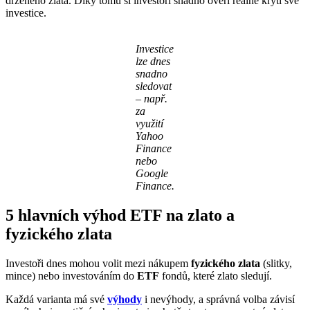
drženého zlata. Díky tomu si investoři snadno ověří reálné krytí své
investice.
Investice
lze dnes
snadno
sledovat
– např.
za
využití
Yahoo
Finance
nebo
Google
Finance.
5 hlavních výhod ETF na zlato a
fyzického zlata
Investoři dnes mohou volit mezi nákupem
fyzického zlata
(slitky,
mince) nebo investováním do
ETF
fondů, které zlato sledují.
Každá varianta má své
výhody
i nevýhody, a správná volba závisí