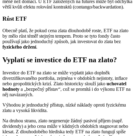
měně než domácí. U ETF založených na futures může být odchylka
větší kvůli efektu rolování kontraktů (contango/backwardation).
Růst ETF
Obecně platí, že pokud cena zlata dlouhodobě roste, ETF na zlato
by mělo růst téměř stejným tempem. Proto se tyto fondy často
používají jako jednoduchý způsob, jak investovat do zlata bez
fyzického držení
.
Vyplatí se investice do ETF na zlato?
Investice do ETF na zlato se může vyplatit jako doplněk
diverzifikovaného portfolia, zejména v obdobích nejistoty, inflace
nebo geopolitických krizí. Zlato historicky slouží jako
uchovatel
hodnoty
a „bezpečný přístav“, což se promítá i do výkonu ETF na
něj navázaných.
Výhodou je jednoduchý přístup, nízké náklady oproti fyzickému
zlatu a vysoká likvidita.
Na druhou stranu, zlato negeneruje žádný pasivní příjem (např.
dividendy) a jeho cena může v klidných obdobích stagnovat nebo
klesat. Z dlouhodobého hlediska tedy ETF na zlato fungují spíše