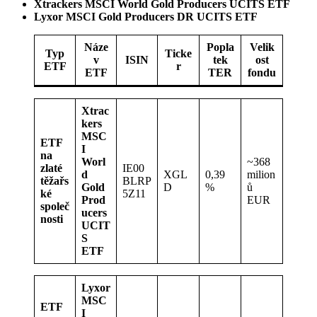
Xtrackers MSCI World Gold Producers UCITS ETF
Lyxor MSCI Gold Producers DR UCITS ETF
Náze
Popla
Velik
Typ
Ticke
v
ISIN
tek
ost
ETF
r
ETF
TER
fondu
Xtrac
kers
MSC
ETF
I
na
Worl
~368
zlaté
IE00
d
XGL
0,39
milion
těžařs
BLRP
Gold
D
%
ů
ké
5Z11
Prod
EUR
společ
ucers
nosti
UCIT
S
ETF
Lyxor
MSC
ETF
I