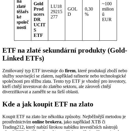
na
Gold
~100
zlaté
LU18
Prod
GOL
0,30
milion
těžařs
29215
ucers
D
%
ů
ké
277
DR
EUR
společ
UCIT
nosti
S
ETF
ETF na zlaté sekundární produkty (Gold-
Linked ETFs)
Zmiňovaný typ ETF investuje do
firem
, které produkují zboží nebo
služby související se zlatem, například rafinerie nebo technologické
společnosti pro těžbu zlata. Tento typ ETF je vhodný pro investory,
kteří chtějí investovat do zlatého sektoru, ale zároveň chtějí
diverzifikovat a zaměřit se na širší oblasti.
Kde a jak koupit ETF na zlato
Koupit ETF na zlato lze několika způsoby. Nejběžnější metodou je
prostřednictvím
online brokera
, jako například XTB či
Trading212, který nabízí širokou nabídku investičních nástrojů