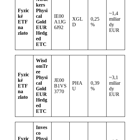
kers
Fyzic
Physi
~1,4
ké
cal
IE00
XGL
0,25
miliar
ETF
Gold
A1JG
D
%
dy
na
EUR
6J92
EUR
zlato
Hedg
ed
ETC
Wisd
omTr
ee
Fyzic
Physi
~3,1
ké
JE00
cal
PHA
0,39
miliar
ETF
B1VS
Gold
U
%
dy
na
3770
EUR
EUR
zlato
Hedg
ed
ETC
Inves
co
Fyzic
Physi