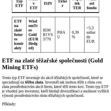
Typ
Ticke
v
ISIN
tek
ost
ETF
r
ETF
TER
fondu
ETF
Wisd
na
omTr
~5,3
zlaté
ee
IE00
PHA
0,39
miliar
futur
Gold
B1VS
U
%
dy
es
(EUR
3770
EUR
kontr
Hedg
akty
ed)
ETF na zlaté těžařské společnosti (Gold
Mining ETFs)
Tento typ ETF investuje do akcií těžařských společností, které se
specializují na
těžbu zlata
. Investoři tak mohou těžit z růstu cen
zlata prostřednictvím akcií firem, které těží tento kov. Tento typ ETF
je vhodný pro investory, kteří hledají diverzifikaci a možnost vyšších
výnosů prostřednictvím růstu těžařských společností.
Příklady: