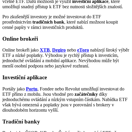
včetně ETF. Další možností je využít
investiční aplikace
, které
umožňují snadný přístup k ETF bez nutnosti složitějších znalostí.
Pro zkušenější investory je možné investovat do ETF
prostřednictvím
tradičních bank
, které nabízí možnost koupit
cenné papíry v rámci investičních produktů.
Online brokeři
Online brokeři jako
XTB
,
Degiro
nebo
eToro
nabízejí široký výběr
ETF a nízké poplatky. Výhodou je rychlý přístup k investicím,
jednoduché ovládání a mobilní aplikace. Nevýhodou může být
menší osobní podpora nebo jazykové rozhraní.
Investiční aplikace
Portály jako
Portu
, Fondee nebo Revolut umožňují investovat do
ETF přímo z mobilu. Jsou vhodné pro
začátečníky
díky
jednoduchému ovládání a nízkým vstupním částkám. Nabídka ETF
však bývá omezená a poplatky jsou v porovnání s brokery v
dlouhodobém horizontu vyšší.
Tradiční banky