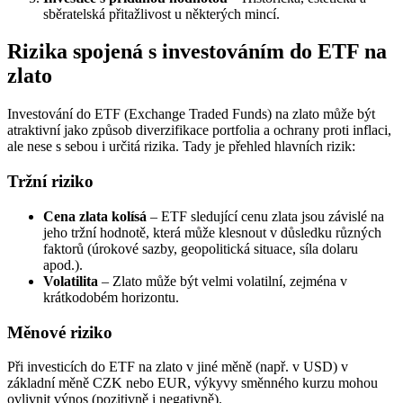
sběratelská přitažlivost u některých mincí.
Rizika spojená s investováním do ETF na
zlato
Investování do ETF (Exchange Traded Funds) na zlato může být
atraktivní jako způsob diverzifikace portfolia a ochrany proti inflaci,
ale nese s sebou i určitá rizika. Tady je přehled hlavních rizik:
Tržní riziko
Cena zlata kolísá
– ETF sledující cenu zlata jsou závislé na
jeho tržní hodnotě, která může klesnout v důsledku různých
faktorů (úrokové sazby, geopolitická situace, síla dolaru
apod.).
Volatilita
– Zlato může být velmi volatilní, zejména v
krátkodobém horizontu.
Měnové riziko
Při investicích do ETF na zlato v jiné měně (např. v USD) v
základní měně CZK nebo EUR, výkyvy směnného kurzu mohou
ovlivnit výnos (pozitivně i negativně).