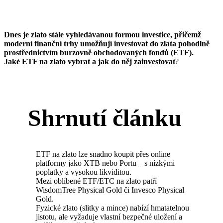
Dnes je zlato stále vyhledávanou formou investice, přičemž
moderní finanční trhy umožňují investovat do zlata pohodlně
prostřednictvím burzovně obchodovaných fondů (ETF).
Jaké ETF na zlato vybrat a jak do něj zainvestovat
?
Shrnutí článku
ETF na zlato lze snadno koupit přes online
platformy jako XTB nebo Portu – s nízkými
poplatky a vysokou likviditou.
Mezi oblíbené ETF/ETC na zlato patří
WisdomTree Physical Gold či Invesco Physical
Gold.
Fyzické zlato (slitky a mince) nabízí hmatatelnou
jistotu, ale vyžaduje vlastní bezpečné uložení a