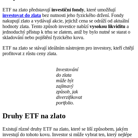
ETF na zlato představují
investiční fondy
, které umožňují
investovat do zlata
bez nutnosti jeho fyzického držení. Fondy
nakupují zlato a vydávají akcie, jejichž cena se odráží od aktuální
hodnoty zlata. Tento způsob investice nabízí
vysokou likviditu
a
jednoduchý přístup k trhu se zlatem, aniž by bylo nutné se starat o
skladování nebo pojištění fyzického kovu.
ETF na zlato se stávají ideálním nástrojem pro investory, kteří chtějí
profitovat z růstu ceny zlata.
Investování
do zlata
může být
zajímavý
způsob, jak
diverzifikovat
portfolio.
Druhy ETF na zlato
Existují různé druhy ETF na zlato, které se liší způsobem, jakým
investují do tohoto kovu. Investor si může vybrat ten, který nejlépe