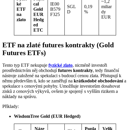
~1,2
ké
cal
IE00
SGL
0,19
miliar
ETF
Gold
B579
D
%
dy
na
EUR
F325
EUR
zlato
Hedg
ed
ETC
ETF na zlaté futures kontrakty (Gold
Futures ETFs)
Tento typ ETF nekupuje
fyzické zlato
, nicméně investoři
prostřednictvím něj obchodují
futures kontrakty
, tedy finanční
nástroje založené na spekulaci s budoucí cenou zlata. Přistupují k
němu především ti, kdo se zaměřují na
krátkodobé obchodování
a
spekulace s cenovými pohyby. Umožňuje investorům dosahovat
zisků z cenových výkyvů, ovšem je spojený s vyšším rizikem a
náklady na správu.
Příklady:
WisdomTree Gold (EUR Hedged)
Náze
Popla
Velik