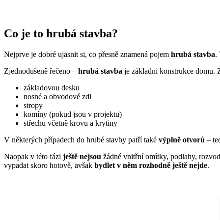
Co je to hrubá stavba?
Nejprve je dobré ujasnit si, co přesně znamená pojem
hrubá stavba
.
Zjednodušeně řečeno –
hrubá stavba
je základní konstrukce domu. Z
základovou desku
nosné a obvodové zdi
stropy
komíny (pokud jsou v projektu)
střechu včetně krovu a krytiny
V některých případech do hrubé stavby patří také
výplně otvorů
– t
Naopak v této fázi
ještě nejsou
žádné vnitřní omítky, podlahy, rozvody
vypadat skoro hotově, avšak
bydlet v něm rozhodně ještě nejde
.