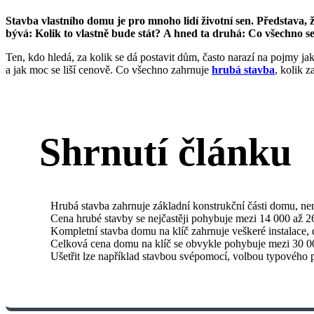
Stavba vlastního domu je pro mnoho lidí životní sen. Představa, 
bývá: Kolik to vlastně bude stát? A hned ta druhá: Co všechno se
Ten, kdo hledá, za kolik se dá postavit dům, často narazí na pojmy ja
a jak moc se liší cenově. Co všechno zahrnuje
hrubá stavba
, kolik z
Shrnutí článku
Hrubá stavba zahrnuje základní konstrukční části domu, nen
Cena hrubé stavby se nejčastěji pohybuje mezi 14 000 až 2
Kompletní stavba domu na klíč zahrnuje veškeré instalace,
Celková cena domu na klíč se obvykle pohybuje mezi 30 0
Ušetřit lze například stavbou svépomocí, volbou typového p