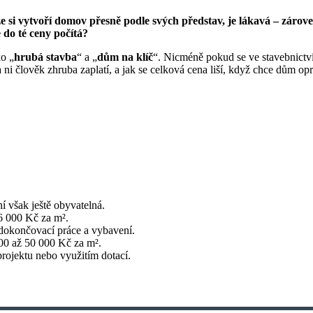
že si vytvoří domov přesně podle svých představ, je lákavá – zárov
 do té ceny počítá?
ko „
hrubá stavba
“ a „
dům na klíč
“. Nicméně pokud se ve stavebnictví
a ni člověk zhruba zaplatí, a jak se celková cena liší, když chce dům op
í však ještě obyvatelná.
6 000 Kč za m².
 dokončovací práce a vybavení.
00 až 50 000 Kč za m².
rojektu nebo využitím dotací.