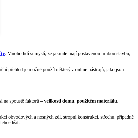
čty
. Mnoho lidí si myslí, že jakmile mají postavenou hrubou stavbu,
tační přehled je možné použít některý z online nástrojů, jako jsou
sí na spoustě faktorů –
velikosti domu
,
použitém materiálu
,
ukci obvodových a nosných zdí, stropní konstrukci, střechu, případně
ehce lišit.