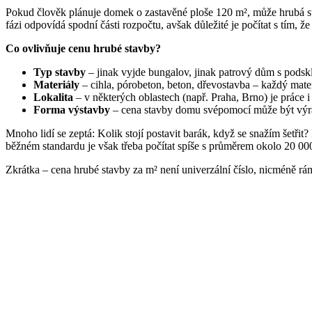
Pokud člověk plánuje domek o zastavěné ploše 120 m², může hrubá s
fázi odpovídá spodní části rozpočtu, avšak důležité je počítat s tím, 
Co ovlivňuje cenu hrubé stavby?
Typ stavby
– jinak vyjde bungalov, jinak patrový dům s podsk
Materiály
– cihla, pórobeton, beton, dřevostavba – každý mate
Lokalita
– v některých oblastech (např. Praha, Brno) je práce i 
Forma výstavby
– cena stavby domu svépomocí může být výraz
Mnoho lidí se zeptá: Kolik stojí postavit barák, když se snažím šetři
běžném standardu je však třeba počítat spíše s průměrem okolo 20 00
Zkrátka – cena hrubé stavby za m² není univerzální číslo, nicméně rá