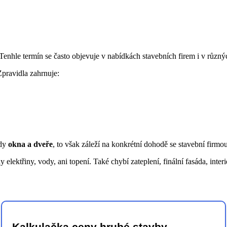
 Tenhle termín se často objevuje v nabídkách stavebních firem i v různ
pravidla zahrnuje:
edy
okna a dveře
, to však záleží na konkrétní dohodě se stavební firmo
 elektřiny, vody, ani topení. Také chybí zateplení, finální fasáda, int
Kalkulačka ceny hrubé stavby