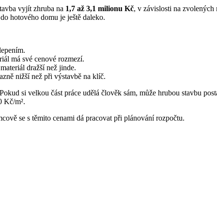
tavba vyjít zhruba na
1,7 až 3,1 milionu Kč
, v závislosti na zvolených 
že do hotového domu je ještě daleko.
lepením.
riál má své cenové rozmezí.
materiál dražší než jinde.
ně nižší než při výstavbě na klíč.
t? Pokud si velkou část práce udělá člověk sám, může hrubou stavbu post
0 Kč/m².
mcově se s těmito cenami dá pracovat při plánování rozpočtu.