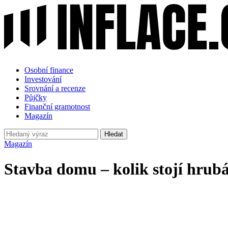
Osobní finance
Investování
Srovnání a recenze
Půjčky
Finanční gramotnost
Magazín
Hledat
Magazín
Stavba domu – kolik stojí hrub