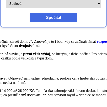
Spočítat
začíná „stavět domov“. Zároveň je to i bod, kdy se začínají lámat
rozpo
mu bývá často
dvojnásobná
.
 hrubá stavba je
první větší výdaj
, se kterým je třeba počítat. Pro orien
 částku podle velikosti a typu domu.
stavět. Odpověď není úplně jednoduchá, protože cena hrubé stavby závi
še nechá na firmě.
zi
14 000 až 26 000 Kč
. Tato částka zahrnuje základovou desku, konstr
it, co přesně daný dodavatel hrubou stavbou myslí – definice se mohou l