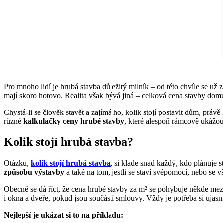
Pro mnoho lidí je hrubá stavba důležitý milník – od této chvíle se už 
mají skoro hotovo. Realita však bývá jiná – celková cena stavby do
Chystá-li se člověk stavět a zajímá ho, kolik stojí postavit dům, právě
různé
kalkulačky ceny hrubé stavby
, které alespoň rámcově ukážou
Kolik stojí hrubá stavba?
Otázku,
kolik stojí hrubá stavba
, si klade snad každý, kdo plánuje 
způsobu výstavby
a také na tom, jestli se staví svépomocí, nebo se v
Obecně se dá říct, že cena hrubé stavby za m² se pohybuje někde me
i okna a dveře, pokud jsou součástí smlouvy. Vždy je potřeba si ujasn
Nejlepší je ukázat si to na příkladu: